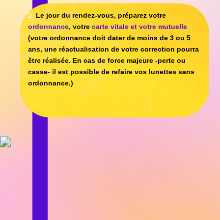
4.
Une fois vos lunettes prêtes, Florent vous
téléphonera afin de planifier un
nouveau rendez-
vous
et vous les
livrer
toujours selon vos
disponibilités.
BESOIN DE CHANGER VOS
LUNETTES ?
DECOUVREZ NOS OFFRES
OFFRE
RECOMMANDÉ
ESSENTIEL
A PARTIR DE
OFFRE
299€
CONFORT
A PARTIR DE