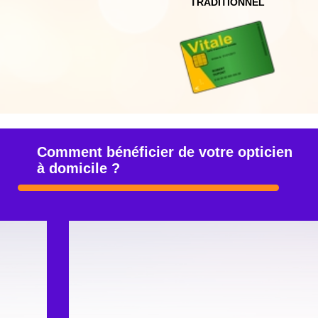
2.
Le jour du rendez-vous, préparez votre
ordonnance
, votre
carte vitale et votre mutuelle
(votre ordonnance doit dater de moins de 3 ou 5
ans, une réactualisation de votre correction pourra
être réalisée. En cas de force majeure -perte ou
casse- il est possible de refaire vos lunettes sans
ordonnance.)