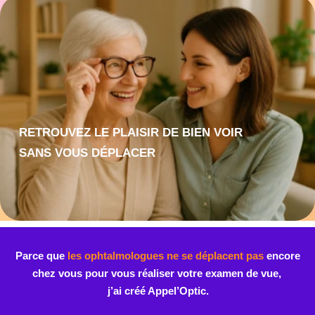
RETROUVEZ LE PLAISIR DE BIEN VOIR
SANS VOUS DÉPLACER
Parce que
les ophtalmologues ne se déplacent pas
encore
chez vous pour vous réaliser votre examen de vue,
j’ai créé Appel’Optic.
Je me déplace à Lyon et dans sa région
pour vous aider à
renouveller vos lunettes sans vous déplacer
et je vous propose un accompagnement et un suivi
personnalisé dans vos démarches.
Avec
plus de 75 montures
et des verres ESSILOR® et
NOVACEL , vous pouvez changer vos lunettes sans vous
déplacer !