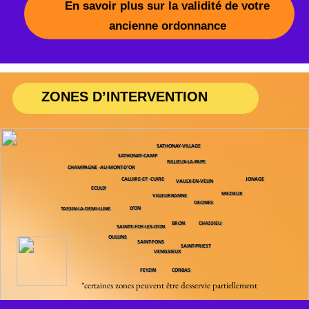
2020
2020
Découvrez tous nos partenaires
Appel'Optic : Votre Opticien à Domicile
dans la Région Lyonnaise
Appel'Optic, c'est l'opticien qui se déplace
directement chez vous
, une solution idéale
pour les personnes âgées et les personnes en
situation de handicap. Fini les tracas liés aux
problèmes d'accès en fauteuils roulants : grâce
à sa valise mobile, votre opticien peut vous
aider à changer vos lunettes sans que vous
ayez à vous déplacer.
Services aux Établissements de Soins
Nous collaborons étroitement avec de