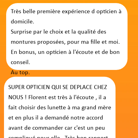
les
tutelles
e
t les familles
des personnes en
difficulté suite à un accident de la vie ou à une
pathologie comme Alzheimer ou Parkinson,
pour leur assurer la meilleure protection et un
suivi adapté.
Une Offre Adaptée à Tous les Besoins
Appel'Optic propose une offre de lunettes qui
s'adapte à tous : fini les enfants turbulents en
magasin, c'est la solution
idéale pour les
personnes qui n'ont pas le temps
de se
rendre chez un opticien traditionnel.
Grâce au 100% santé, notre offre convient à
tous les budgets : plus besoin d'attendre les
soldes pour changer vos lunettes.
Des
lunettes pas chères au haut de gamme
avec
des verres sur mesure
VARILUX® d’ESSILOR
ou la performance du verrier Français
NOVACEL
, vous avez le
choix
qui correspond
à vos besoins et à votre budget.