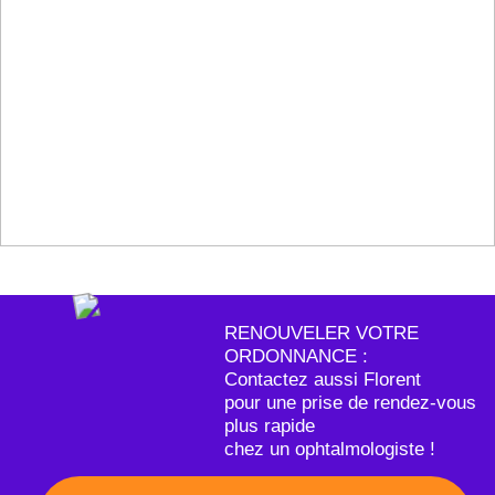
pour une lentille que je n'arrivais
pas à enlever Merci encore
Florent Brunet est un opticien très à l'écoute
de ses clients, disponible et très réactif. Il sait
nous conseiller au mieux sur le choix en
fonction de nos besoins et budget Un service
de qualité, une écoute attentive, une
bienveillance et tout avec le sourire. Avec
Appel'Optic nous avons les mêmes prises en
charge de remboursement qu'un magasin
d'opticien. Et le bonus il se déplace chez nous
selon nos disponibilités et sans frais de
déplacement
NOUVEAUX
PARTENAIRES