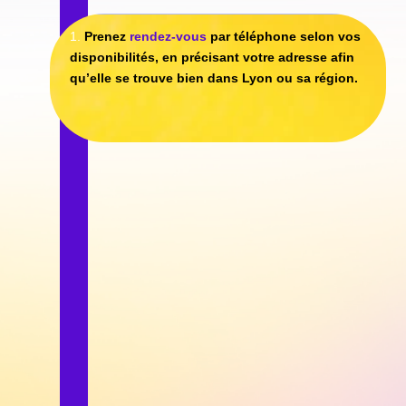
3.
Choisissez vos lunettes
avec l’aide et les
conseils de Florent qui peut réaliser un
contrôle
de votre vue
si vous le souhaitez. Vous passerez
à coup sur un moment agréable !