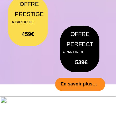
Très belle première expérience d opticien à
domicile.
Surprise par le choix et la qualité des
montures proposées, pour ma fille et moi.
En bonus, un opticien à l'écoute et de bon
conseil.
Au top.
SUPER OPTICIEN QUI SE DEPLACE CHEZ
NOUS ! Florent est très à l'écoute , il a
fait choisir des lunette à ma grand mère
et en plus il a demandé notre accord
avant de commander car c'est un peu
compliqué pour elle . Très bon rapport
qualité prix !
Personne très professionnel, très
agréable. Un contact super
😊😊
.
Qui a pris le temps de me rassurer