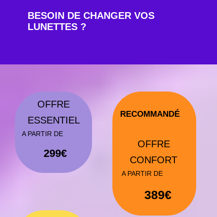
ECULLY
MEZIEUX
VILLEURBANNE
DECINES
LYON
TASSIN-LA-DEMI-LUNE
BRON
CHASSIEU
SAINTE-FOY-LES-LYON
OULLINS
SAINT-FONS
SAINT-PRIEST
VENISSIEUX
FEYZIN
CORBAS
*certaines zones peuvent être desservie partiellement
Frais de déplacement OFFERT
dans tout le Grand Lyon
Un service d’opticien à domicile
de qualité depuis 2016
Moyenne des notes depuis 2016 au 28/04/2026
4.8/
5