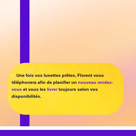
DE BIEN VOIR
SANS VOUS DÉPLACER
RENOUVELER VOTRE
ORDONNANCE :
Contactez aussi Florent
pour une prise de rendez-vous
plus rapide
chez un ophtalmologiste !
En savoir plus sur la validité de votre
ancienne ordonnance
ZONES D’INTERVENTION
SATHONAY-VILLAGE
SATHONAY-CAMP
RILLIEUX-LA-PAPE
CHAMPAGNE -AU-MONT-D’OR
CALUIRE-ET -CUIRE
JONAGE
VAULX-EN-VELIN