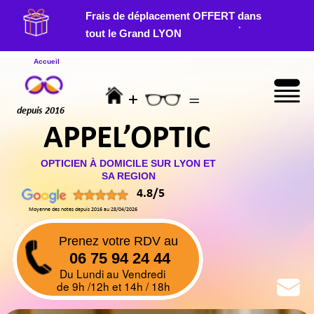
Frais de déplacement OFFERT dans
*
tout le Grand LYON
Accueil
+
=
Menu
depuis 2016
APPEL’OPTIC
OPTICIEN À DOMICILE SUR LYON ET
SA REGION
4.8/5
Moyenne des notes depuis 2016 au 28/04/2026
Prenez votre RDV au
06 75 94 24 44
Du Lundi au Vendredi
de 9h /12h et 14h / 18h