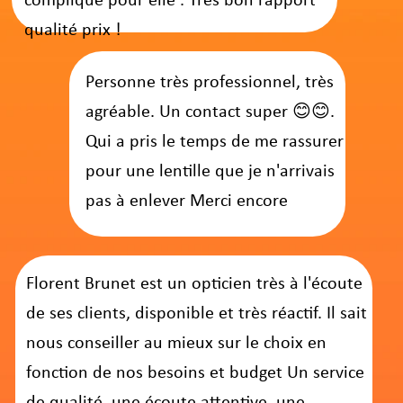
Choisissez Appel'Optic
Si vous partagez nos valeurs de faciliter
l’accès au soin
de proximité et de service
personnalisé, alors
soutenez-nous en
choisissant Appel'Optic
, votre opticien à
domicile lyonnais. Nous nous engageons à être
le meilleur opticien à domicile de la région
,
alliant expertise professionnelle et service de
qualité.
Prenez contact et rendez-vous pour tous vos
besoins en optique à domicile dans la région
lyonnaise.
Florent BRUNET,
créateur d’APPEL’OPTIC