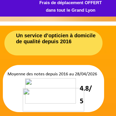
nombreux
EHPAD, maisons de retraite,
résidences services, hôpitaux et cliniques
pour faciliter l'accès aux soins optiques. Notre
expertise nous permet d'organiser des
dépistages visuels, des
bilans visuels
complets, ainsi que des conférences sur la
santé visuelle abordant des thèmes essentiels
comme la DMLA et la cataracte. Nous réalisons
également des examens de vue pour vérifier
votre correction optique.
Le Maintien à Domicile,
Notre Spécialité
Le soin à domicile est notre spécialité
.
Depuis plus de 9 ans
, nous valorisons le
maintien à domicile
des personnes âgées en
proposant un service à domicile d'opticien
mobile sur toute la région lyonnaise. Ce
service, enfin à la portée de tous, répond aux
besoins spécifiques de chacun.
Nous travaillons en totale
collaboration
avec