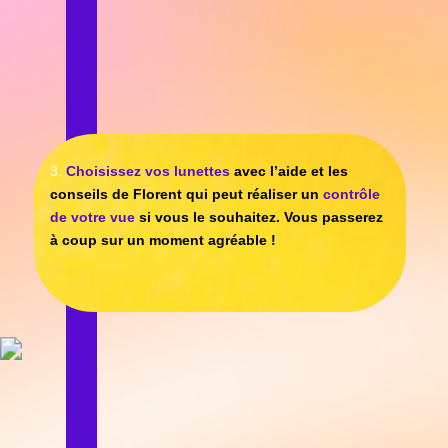
389€
OFFRE
PRESTIGE
A PARTIR DE
OFFRE
459€
PERFECT
A PARTIR DE
539€
En savoir plus…
RETROUVEZ LE PLAISIR